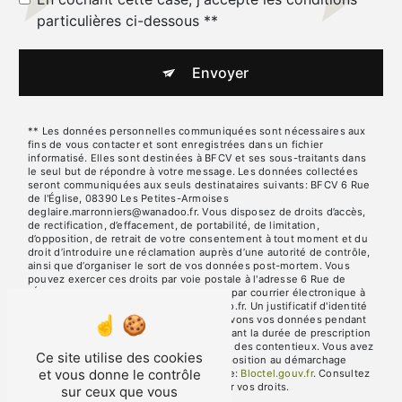
particulières ci-dessous **
Envoyer
** Les données personnelles communiquées sont nécessaires aux
fins de vous contacter et sont enregistrées dans un fichier
informatisé. Elles sont destinées à BFCV et ses sous-traitants dans
le seul but de répondre à votre message. Les données collectées
seront communiquées aux seuls destinataires suivants: BFCV 6 Rue
de l'Église, 08390 Les Petites-Armoises
deglaire.marronniers@wanadoo.fr. Vous disposez de droits d’accès,
de rectification, d’effacement, de portabilité, de limitation,
d’opposition, de retrait de votre consentement à tout moment et du
droit d’introduire une réclamation auprès d’une autorité de contrôle,
ainsi que d’organiser le sort de vos données post-mortem. Vous
pouvez exercer ces droits par voie postale à l'adresse 6 Rue de
l'Église, 08390 Les Petites-Armoises ou par courrier électronique à
l'adresse deglaire.marronniers@wanadoo.fr. Un justificatif d'identité
pourra vous être demandé. Nous conservons vos données pendant
la période de prise de contact puis pendant la durée de prescription
légale aux fins probatoires et de gestion des contentieux. Vous avez
Ce site utilise des cookies
le droit de vous inscrire sur la liste d'opposition au démarchage
et vous donne le contrôle
téléphonique, disponible à cette adresse:
Bloctel.gouv.fr
. Consultez
le site cnil.fr pour plus d’informations sur vos droits.
sur ceux que vous