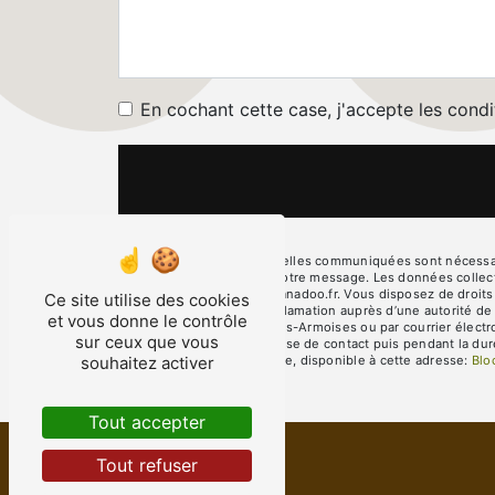
En cochant cette case, j'accepte les condi
** Les données personnelles communiquées sont nécessaires
seul but de répondre à votre message. Les données collec
deglaire.marronniers@wanadoo.fr. Vous disposez de droits d’
Ce site utilise des cookies
droit d’introduire une réclamation auprès d’une autorité d
et vous donne le contrôle
l'Église, 08390 Les Petites-Armoises ou par courrier élect
sur ceux que vous
pendant la période de prise de contact puis pendant la duré
souhaitez activer
démarchage téléphonique, disponible à cette adresse:
Blo
Tout accepter
Tout refuser