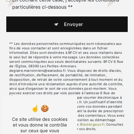
particulières ci-dessous **
Envoyer
** Les données personnelles communiquées sont nécessaires aux
fins de vous contacter et sont enregistrées dans un fichier
informatisé. Elles sont destinées à BFCV et ses sous-traitants dans
le seul but de répondre à votre message. Les données collectées
seront communiquées aux seuls destinataires suivants: BFCV 6 Rue
de l'Église, 08390 Les Petites-Armoises
deglaire.marronniers@wanadoo.fr. Vous disposez de droits d’accès,
de rectification, d’effacement, de portabilité, de limitation,
d’opposition, de retrait de votre consentement à tout moment et du
droit d’introduire une réclamation auprès d’une autorité de contrôle,
ainsi que d’organiser le sort de vos données post-mortem. Vous
pouvez exercer ces droits par voie postale à l'adresse 6 Rue de
l'Église, 08390 Les Petites-Armoises ou par courrier électronique à
l'adresse deglaire.marronniers@wanadoo.fr. Un justificatif d'identité
pourra vous être demandé. Nous conservons vos données pendant
la période de prise de contact puis pendant la durée de prescription
légale aux fins probatoires et de gestion des contentieux. Vous avez
Ce site utilise des cookies
le droit de vous inscrire sur la liste d'opposition au démarchage
et vous donne le contrôle
téléphonique, disponible à cette adresse:
Bloctel.gouv.fr
. Consultez
le site cnil.fr pour plus d’informations sur vos droits.
sur ceux que vous