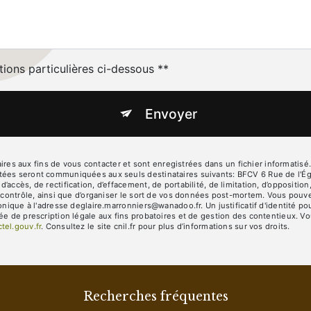
tions particulières ci-dessous **
Envoyer
 aux fins de vous contacter et sont enregistrées dans un fichier informatisé. 
tées seront communiquées aux seuls destinataires suivants: BFCV 6 Rue de l'Ég
accès, de rectification, d’effacement, de portabilité, de limitation, d’oppositi
e contrôle, ainsi que d’organiser le sort de vos données post-mortem. Vous pouve
ronique à l'adresse deglaire.marronniers@wanadoo.fr. Un justificatif d'identit
e de prescription légale aux fins probatoires et de gestion des contentieux. Vous
ctel.gouv.fr
. Consultez le site cnil.fr pour plus d’informations sur vos droits.
Recherches fréquentes