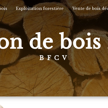
bois
Exploitation forestière
Vente de bois dé
son de boi
BFCV