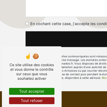
En cochant cette case, j'accepte les condi
** Les données personnelles communiquées sont nécessaires
seul but de répondre à votre message. Les données collec
deglaire.marronniers@wanadoo.fr. Vous disposez de droits d’
Ce site utilise des cookies
droit d’introduire une réclamation auprès d’une autorité d
et vous donne le contrôle
l'Église, 08390 Les Petites-Armoises ou par courrier élect
sur ceux que vous
pendant la période de prise de contact puis pendant la duré
souhaitez activer
démarchage téléphonique, disponible à cette adresse:
Blo
Tout accepter
Tout refuser